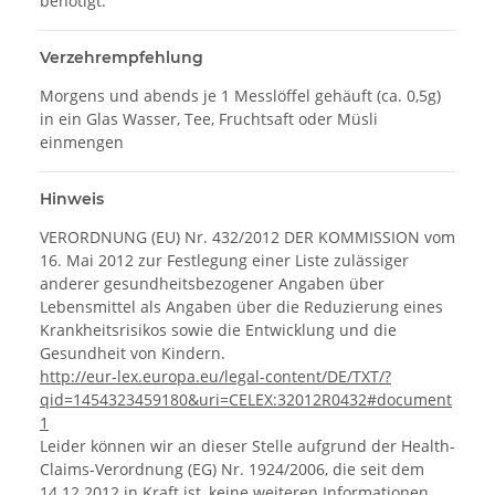
benötigt.
Verzehrempfehlung
Morgens und abends je 1 Messlöffel gehäuft (ca. 0,5g)
in ein Glas Wasser, Tee, Fruchtsaft oder Müsli
einmengen
Hinweis
VERORDNUNG (EU) Nr. 432/2012 DER KOMMISSION vom
16. Mai 2012 zur Festlegung einer Liste zulässiger
anderer gesundheitsbezogener Angaben über
Lebensmittel als Angaben über die Reduzierung eines
Krankheitsrisikos sowie die Entwicklung und die
Gesundheit von Kindern.
http://eur-lex.europa.eu/legal-content/DE/TXT/?
qid=1454323459180&uri=CELEX:32012R0432#document
1
Leider können wir an dieser Stelle aufgrund der Health-
Claims-Verordnung (EG) Nr. 1924/2006, die seit dem
14.12.2012 in Kraft ist, keine weiteren Informationen